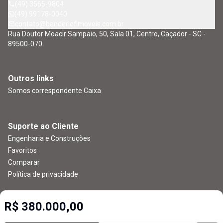
(49) 3565-9804
(49) 99178-0040
contato@banderlofimoveis.com.br
Rua Doutor Moacir Sampaio, 50, Sala 01, Centro, Caçador - SC -
89500-070
Outros links
Somos correspondente Caixa
Suporte ao Cliente
Engenharia e Construções
Favoritos
Comparar
Política de privacidade
R$ 380.000,00
Imobiliária Certificada:
Selo de Tecnologia Loft